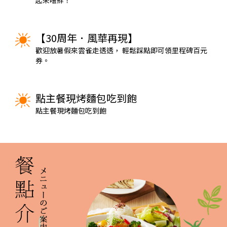
的基
【30周年．風華再現】
歡迎放暑假來雲雀走透透， 輕鬆踩點即可領里程碑百元
券。⁣
點主餐現烤麵包吃到飽
點主餐現烤麵包吃到飽